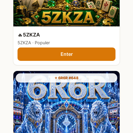
🔥
5ZKZA
5ZKZA · Populer
Enter
⭐ 6R6R #648