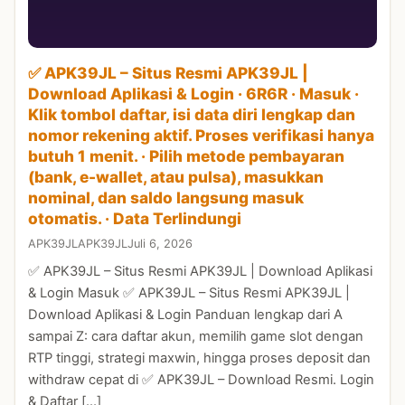
✅ APK39JL – Situs Resmi APK39JL |
Download Aplikasi & Login · 6R6R · Masuk ·
Klik tombol daftar, isi data diri lengkap dan
nomor rekening aktif. Proses verifikasi hanya
butuh 1 menit. · Pilih metode pembayaran
(bank, e-wallet, atau pulsa), masukkan
nominal, dan saldo langsung masuk
otomatis. · Data Terlindungi
APK39JL
APK39JL
Juli 6, 2026
✅ APK39JL – Situs Resmi APK39JL | Download Aplikasi
& Login Masuk ✅ APK39JL – Situs Resmi APK39JL |
Download Aplikasi & Login Panduan lengkap dari A
sampai Z: cara daftar akun, memilih game slot dengan
RTP tinggi, strategi maxwin, hingga proses deposit dan
withdraw cepat di ✅ APK39JL – Download Resmi. Login
& Daftar […]