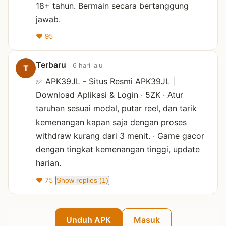
18+ tahun. Bermain secara bertanggung
jawab.
♥ 95
Terbaru
6 hari lalu
T
✅ APK39JL - Situs Resmi APK39JL |
Download Aplikasi & Login · 5ZK · Atur
taruhan sesuai modal, putar reel, dan tarik
kemenangan kapan saja dengan proses
withdraw kurang dari 3 menit. · Game gacor
dengan tingkat kemenangan tinggi, update
harian.
♥ 75
Show replies (1)
Unduh APK
Masuk