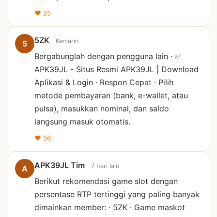
♥ 25
5ZK
Kemarin
5
Bergabunglah dengan pengguna lain · ✅
APK39JL - Situs Resmi APK39JL | Download
Aplikasi & Login · Respon Cepat · Pilih
metode pembayaran (bank, e-wallet, atau
pulsa), masukkan nominal, dan saldo
langsung masuk otomatis.
♥ 56
APK39JL Tim
7 hari lalu
A
Berikut rekomendasi game slot dengan
persentase RTP tertinggi yang paling banyak
dimainkan member: · 5ZK · Game maskot