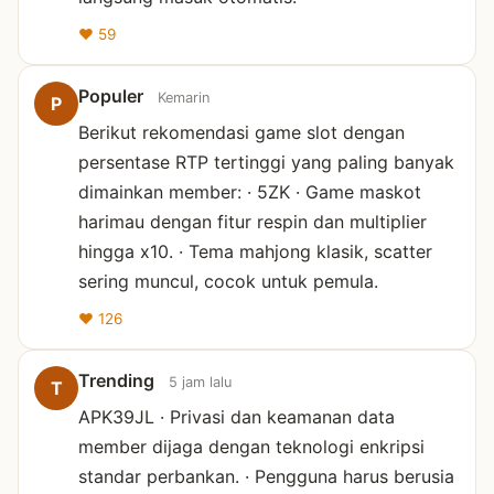
♥ 59
Populer
Kemarin
P
Berikut rekomendasi game slot dengan
persentase RTP tertinggi yang paling banyak
dimainkan member: · 5ZK · Game maskot
harimau dengan fitur respin dan multiplier
hingga x10. · Tema mahjong klasik, scatter
sering muncul, cocok untuk pemula.
♥ 126
Trending
5 jam lalu
T
APK39JL · Privasi dan keamanan data
member dijaga dengan teknologi enkripsi
standar perbankan. · Pengguna harus berusia