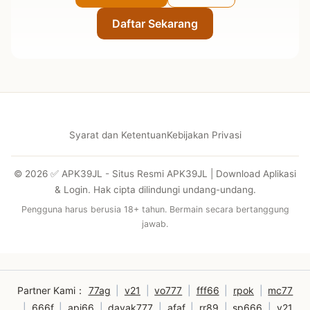
Daftar Sekarang
Syarat dan Ketentuan
Kebijakan Privasi
© 2026 ✅ APK39JL - Situs Resmi APK39JL | Download Aplikasi
& Login. Hak cipta dilindungi undang-undang.
Pengguna harus berusia 18+ tahun. Bermain secara bertanggung
jawab.
Partner Kami：
77ag
|
v21
|
vo777
|
fff66
|
rpok
|
mc77
|
666f
|
api66
|
dayak777
|
afaf
|
rr89
|
sp666
|
v21