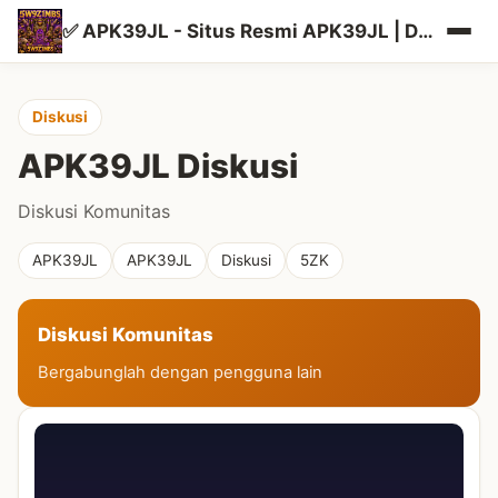
✅ APK39JL - Situs Resmi APK39JL | Download Aplikasi & Login
Diskusi
APK39JL Diskusi
Diskusi Komunitas
APK39JL
APK39JL
Diskusi
5ZK
Diskusi Komunitas
Bergabunglah dengan pengguna lain