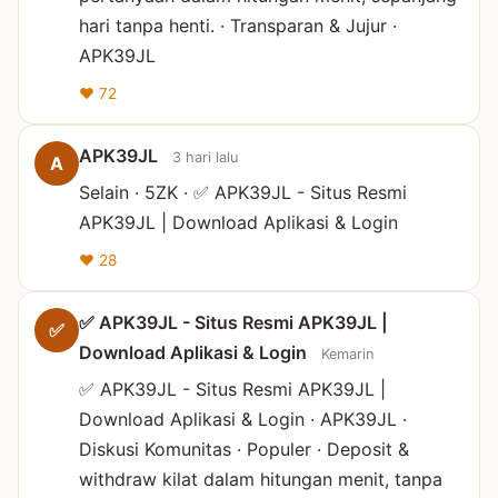
hari tanpa henti. · Transparan & Jujur ·
APK39JL
♥ 72
APK39JL
3 hari lalu
A
Selain · 5ZK · ✅ APK39JL - Situs Resmi
APK39JL | Download Aplikasi & Login
♥ 28
✅ APK39JL - Situs Resmi APK39JL |
✅
Download Aplikasi & Login
Kemarin
✅ APK39JL - Situs Resmi APK39JL |
Download Aplikasi & Login · APK39JL ·
Diskusi Komunitas · Populer · Deposit &
withdraw kilat dalam hitungan menit, tanpa