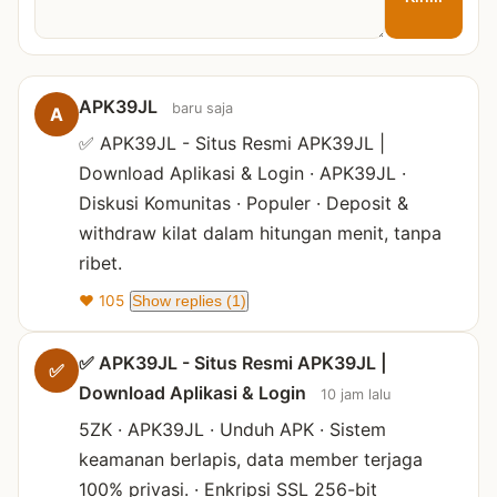
APK39JL
baru saja
A
✅ APK39JL - Situs Resmi APK39JL |
Download Aplikasi & Login · APK39JL ·
Diskusi Komunitas · Populer · Deposit &
withdraw kilat dalam hitungan menit, tanpa
ribet.
♥ 105
Show replies (1)
✅ APK39JL - Situs Resmi APK39JL |
✅
Download Aplikasi & Login
10 jam lalu
5ZK · APK39JL · Unduh APK · Sistem
keamanan berlapis, data member terjaga
100% privasi. · Enkripsi SSL 256-bit