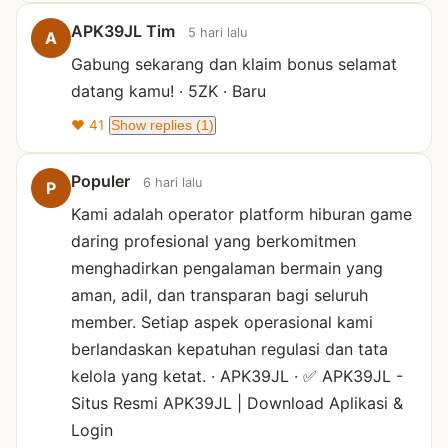
APK39JL Tim
5 hari lalu
A
Gabung sekarang dan klaim bonus selamat
datang kamu! · 5ZK · Baru
♥ 41
Show replies (1)
Populer
6 hari lalu
P
Kami adalah operator platform hiburan game
daring profesional yang berkomitmen
menghadirkan pengalaman bermain yang
aman, adil, dan transparan bagi seluruh
member. Setiap aspek operasional kami
berlandaskan kepatuhan regulasi dan tata
kelola yang ketat. · APK39JL · ✅ APK39JL -
Situs Resmi APK39JL | Download Aplikasi &
Login