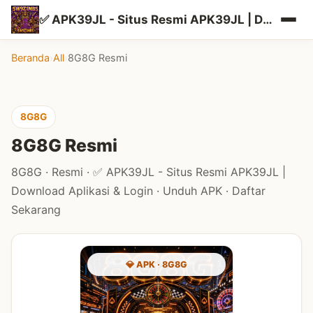
✅ APK39JL - Situs Resmi APK39JL | Download Aplikasi & Login
Beranda
›
All
›
8G8G Resmi
8G8G
8G8G Resmi
8G8G · Resmi · ✅ APK39JL - Situs Resmi APK39JL |
Download Aplikasi & Login · Unduh APK · Daftar
Sekarang
💎 APK · 8G8G