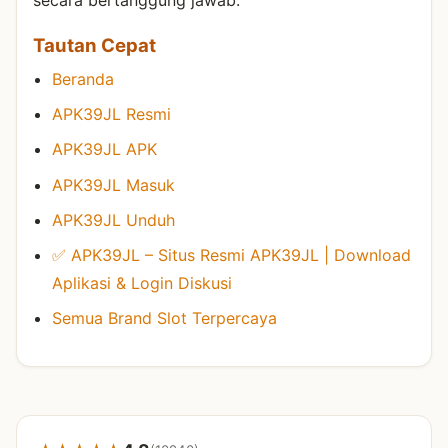
Tautan Cepat
Beranda
APK39JL Resmi
APK39JL APK
APK39JL Masuk
APK39JL Unduh
✅ APK39JL – Situs Resmi APK39JL | Download
Aplikasi & Login Diskusi
Semua Brand Slot Terpercaya