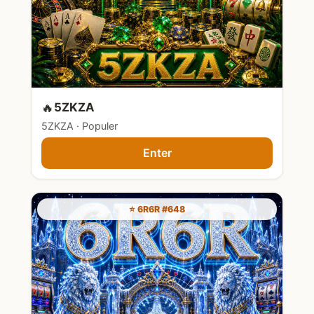
🔥
5ZKZA
5ZKZA · Populer
Enter
⭐ 6R6R #648