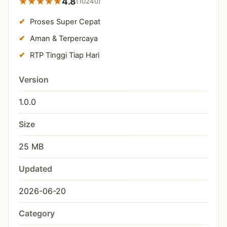
4.8
(10240)
Proses Super Cepat
Aman & Terpercaya
RTP Tinggi Tiap Hari
Version
1.0.0
Size
25 MB
Updated
2026-06-20
Category