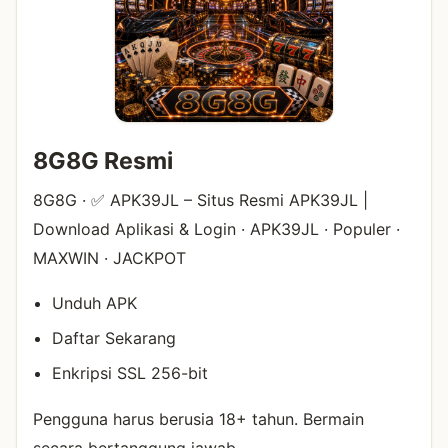
8G8G Resmi
8G8G · ✅ APK39JL – Situs Resmi APK39JL |
Download Aplikasi & Login · APK39JL · Populer ·
MAXWIN · JACKPOT
Unduh APK
Daftar Sekarang
Enkripsi SSL 256-bit
Pengguna harus berusia 18+ tahun. Bermain
secara bertanggung jawab.