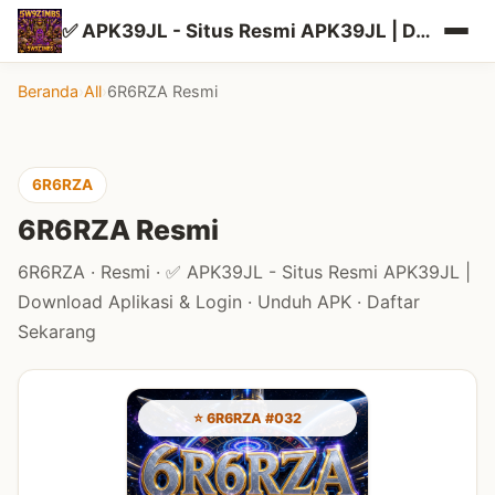
✅ APK39JL - Situs Resmi APK39JL | Download Aplikasi & Login
Beranda
›
All
›
6R6RZA Resmi
6R6RZA
6R6RZA Resmi
6R6RZA · Resmi · ✅ APK39JL - Situs Resmi APK39JL |
Download Aplikasi & Login · Unduh APK · Daftar
Sekarang
⭐ 6R6RZA #032