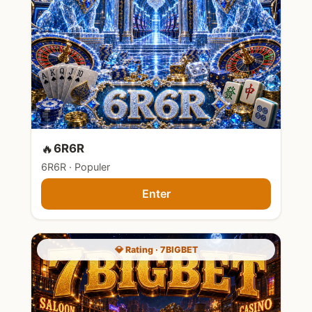
🔥
6R6R
6R6R · Populer
Enter
💎 Rating · 7BIGBET