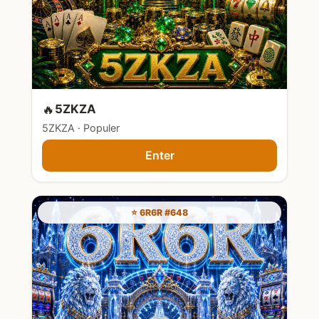
🔥
5ZKZA
5ZKZA · Populer
Enter
⭐ 6R6R #648