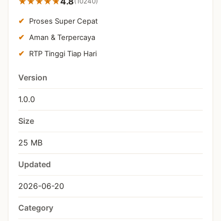
4.8
(10240)
Proses Super Cepat
Aman & Terpercaya
RTP Tinggi Tiap Hari
Version
1.0.0
Size
25 MB
Updated
2026-06-20
Category