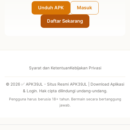
Unduh APK
Masuk
Daftar Sekarang
Syarat dan Ketentuan
Kebijakan Privasi
© 2026 ✅ APK39JL - Situs Resmi APK39JL | Download Aplikasi
& Login. Hak cipta dilindungi undang-undang.
Pengguna harus berusia 18+ tahun. Bermain secara bertanggung
jawab.