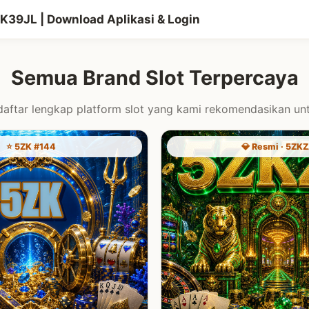
K39JL | Download Aplikasi & Login
Semua Brand Slot Terpercaya
 daftar lengkap platform slot yang kami rekomendasikan un
⭐ 5ZK #144
💎 Resmi · 5ZK