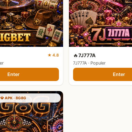
🔥
7J777A
★ 4.8
er
7J777A · Populer
Enter
Enter
💎 APK · 8G8G