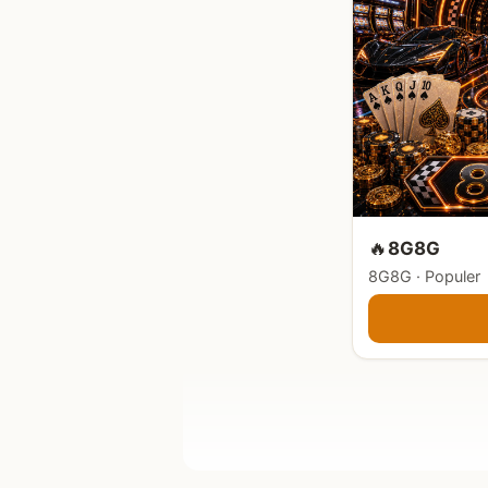
🔥
8G8G
8G8G · Populer