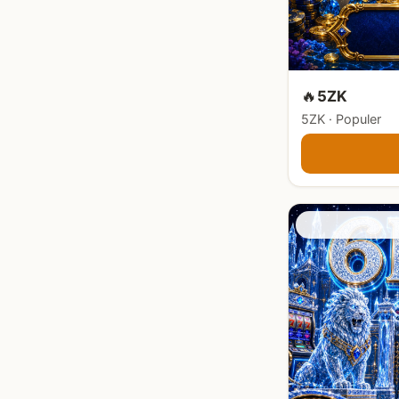
🔥
5ZK
5ZK · Populer