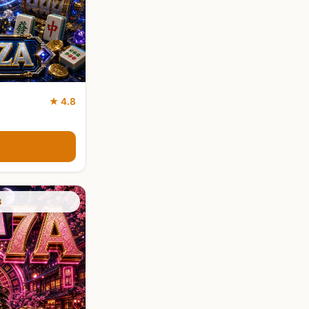
★ 4.8
8