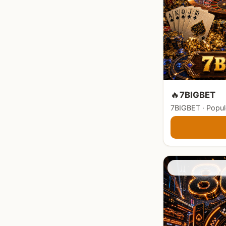
🔥
7BIGBET
7BIGBET · Popul