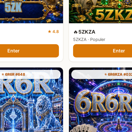
🔥
5ZKZA
★ 4.8
5ZKZA · Populer
Enter
Enter
⭐ 6R6R #648
⭐ 6R6RZA #03