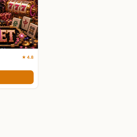
★ 4.8