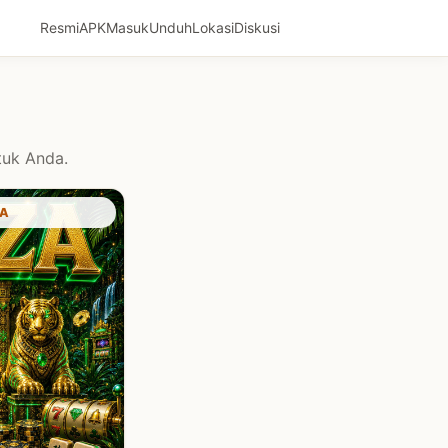
Resmi
APK
Masuk
Unduh
Lokasi
Diskusi
tuk Anda.
ZA